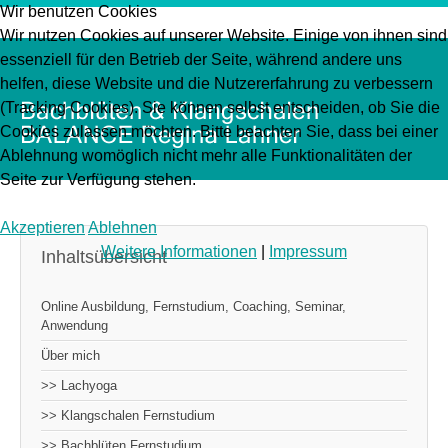
Wir benutzen Cookies
Wir nutzen Cookies auf unserer Website. Einige von ihnen sind
essenziell für den Betrieb der Seite, während andere uns
helfen, diese Website und die Nutzererfahrung zu verbessern
(Tracking Cookies). Sie können selbst entscheiden, ob Sie die
Cookies zulassen möchten. Bitte beachten Sie, dass bei einer
Ablehnung womöglich nicht mehr alle Funktionalitäten der
Seite zur Verfügung stehen.
Akzeptieren
Ablehnen
Weitere Informationen
|
Impressum
Inhaltsübersicht
Online Ausbildung, Fernstudium, Coaching, Seminar,
Anwendung
Über mich
>> Lachyoga
>> Klangschalen Fernstudium
>> Bachblüten Fernstudium