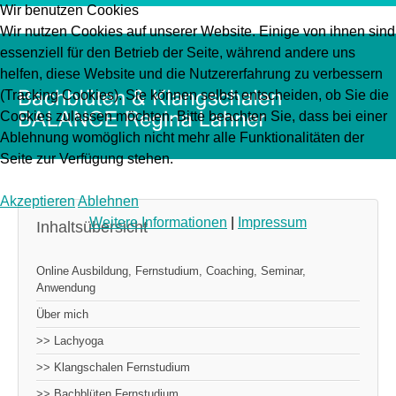
Wir benutzen Cookies
Wir nutzen Cookies auf unserer Website. Einige von ihnen sind
essenziell für den Betrieb der Seite, während andere uns
helfen, diese Website und die Nutzererfahrung zu verbessern
(Tracking Cookies). Sie können selbst entscheiden, ob Sie die
Cookies zulassen möchten. Bitte beachten Sie, dass bei einer
Ablehnung womöglich nicht mehr alle Funktionalitäten der
Seite zur Verfügung stehen.
Akzeptieren
Ablehnen
Weitere Informationen
|
Impressum
Inhaltsübersicht
Online Ausbildung, Fernstudium, Coaching, Seminar,
Anwendung
Über mich
>> Lachyoga
>> Klangschalen Fernstudium
>> Bachblüten Fernstudium